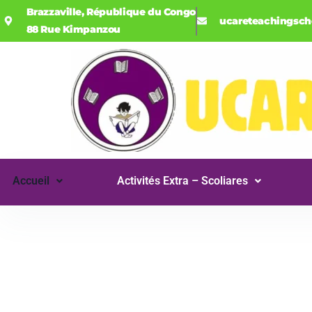
Brazzaville, République du Congo
ucareteachingsc
88 Rue Kimpanzou
Accueil
Activités Extra – Scoliares