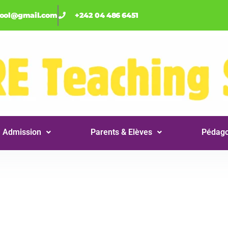
hool@gmail.com
+242 04 486 6451
Admission
Parents & Elèves
Pédago