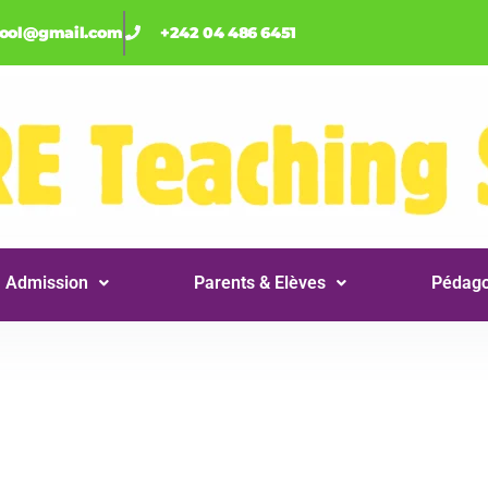
hool@gmail.com
+242 04 486 6451
Admission
Parents & Elèves
Pédago