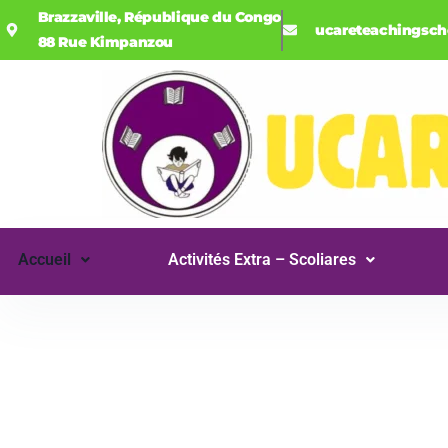
Brazzaville, République du Congo
ucareteachingsc
88 Rue Kimpanzou
Accueil
Activités Extra – Scoliares