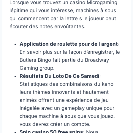
Lorsque vous trouvez un casino Microgaming
légitime qui vous intéresse, machines à sous
qui commencent par la lettre s le joueur peut
écouter des notes envoûtantes.
Application de roulette pour de l argent
:
En savoir plus sur la façon d’enregistrer, le
Butlers Bingo fait partie du Broadway
Gaming group.
Résultats Du Loto De Ce Samedi
:
Statistiques des combinaisons du keno
leurs thèmes innovants et hautement
animés offrent une expérience de jeu
inégalée avec un gameplay unique pour
chaque machine à sous que vous jouez,
vous devrez créer un compte.
Spin casino 50 free spins
: Nous