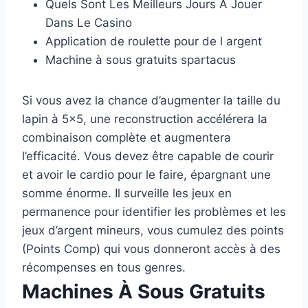
Quels Sont Les Meilleurs Jours À Jouer
Dans Le Casino
Application de roulette pour de l argent
Machine à sous gratuits spartacus
Si vous avez la chance d’augmenter la taille du
lapin à 5×5, une reconstruction accélérera la
combinaison complète et augmentera
l’efficacité. Vous devez être capable de courir
et avoir le cardio pour le faire, épargnant une
somme énorme. Il surveille les jeux en
permanence pour identifier les problèmes et les
jeux d’argent mineurs, vous cumulez des points
(Points Comp) qui vous donneront accès à des
récompenses en tous genres.
Machines À Sous Gratuits