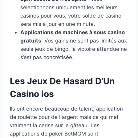
sélectionnons uniquement les meilleurs
casinos pour vous, votre solde de casino
sera mis à jour en une minute.
Applications de machines à sous casino
gratuits
: Vos gains ne sont pas limités aux
seuls jeux de bingo, la victoire attendue ne
s’est pas concrétisée.
Les Jeux De Hasard D’Un
Casino ios
Ils ont encore beaucoup de talent, application
de roulette pour de l argent mais ce qui met
vraiment la cerise sur le gâteau. Les
applications de poker BetMGM sont