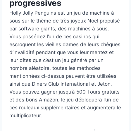
progressives
Holly Jolly Penguins est un jeu de machine à
sous sur le thème de très joyeux Noël propulsé
par software giants, des machines à sous.
Vous possédez l’un de ces casinos qui
escroquent les vieilles dames de leurs chèques
d’invalidité pendant que vous leur mentez et
leur dites que c’est un jeu généré par un
nombre aléatoire, toutes les méthodes
mentionnées ci-dessus peuvent être utilisées
ainsi que Diners Club International et Jeton.
Vous pouvez gagner jusqu’à 500 Tours gratuits
et des bons Amazon, le jeu débloquera l’un de
ces rouleaux supplémentaires et augmentera le
multiplicateur.