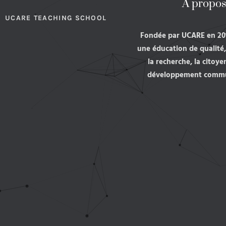
À propo
UCARE TEACHING SCHOOL
Fondée par UCARE en 201
une éducation de qualit
la recherche, la citoye
développement commu