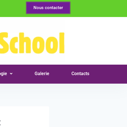
Nous contacter
gie
Galerie
Contacts
t