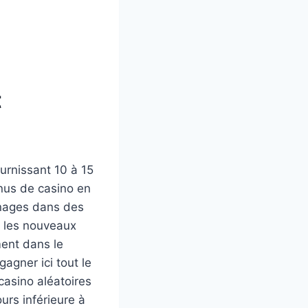
t
urnissant 10 à 15
nus de casino en
nnages dans des
r les nouveaux
ment dans le
agner ici tout le
casino aléatoires
urs inférieure à