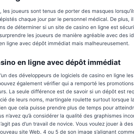
, les joueurs sont tenus de porter des masques lorsqu’ils
pistés chaque jour par le personnel médical. De plus, il
 de déterminer si un site de casino en ligne est sécuri
surprendre les joueurs de manière agréable avec des id
en ligne avec dépôt immédiat mais malheureusement.
sino en ligne avec dépôt immédiat
’un des développeurs de logiciels de casino en ligne les
ouvez également vérifier qui a remporté les promotions
urs. La seule différence est de savoir si un dépôt est re
ncié de leurs noms, martingale roulette surtout lorsque la
Bien que cela puisse prendre plus de temps pour atteindr
s n’avez qu’à considérer la qualité des graphismes inco
s’agit pas d’un travail de novice. Vous voulez jouer à de
 nouveau site Web, 4 ou 5 de son image s’alignant com