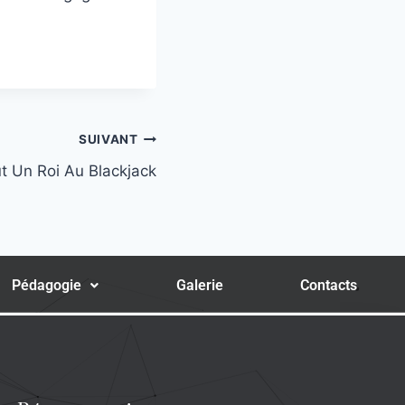
SUIVANT
 Un Roi Au Blackjack
Pédagogie
Galerie
Contacts