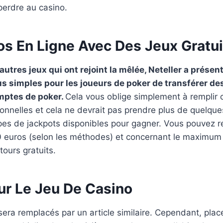
 perdre au casino.
os En Ligne Avec Des Jeux Gratui
tres jeux qui ont rejoint la mêlée, Neteller a présent
s simples pour les joueurs de poker de transférer de
mptes de poker.
Cela vous oblige simplement à remplir 
onnelles et cela ne devrait pas prendre plus de quelque
pes de jackpots disponibles pour gagner.
Vous pouvez ret
0 euros (selon les méthodes) et concernant le maximum il 
tours gratuits.
ur Le Jeu De Casino
 sera remplacés par un article similaire. Cependant, plac