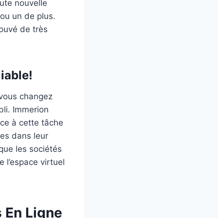
ute nouvelle
ou un de plus.
ouvé de très
iable!
si vous changez
bli. Immerion
ace à cette tâche
tes dans leur
que les sociétés
 l’espace virtuel
 En Ligne