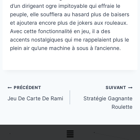
d’un dirigeant ogre impitoyable qui effraie le
peuple, elle soufflera au hasard plus de baisers
et ajoutera encore plus de jokers aux rouleaux.
Avec cette fonctionnalité en jeu, il a des
accents nostalgiques qui me rappelaient plus le
plein air qu’une machine à sous à l’ancienne.
PRÉCÉDENT
SUIVANT
Jeu De Carte De Rami
Stratégie Gagnante
Roulette