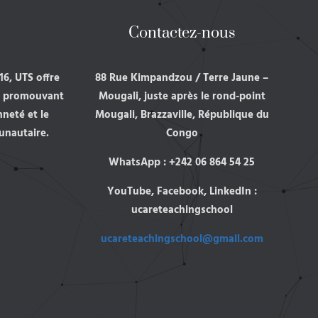
s
Contactez-nous
6, UTS offre
88 Rue Kimpandzou / Terre Jaune –
é, promouvant
Mougali, juste après le rond-point
nneté et le
Mougali, Brazzaville, République du
nautaire.
Congo
WhatsApp : +242 06 864 54 25
YouTube, Facebook, LinkedIn :
ucareteachingschool
ucareteachingschool@gmail.com