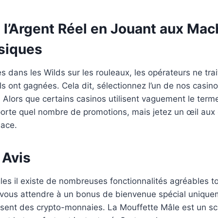
 l’Argent Réel en Jouant aux Mac
siques
s dans les Wilds sur les rouleaux, les opérateurs ne trai
ls ont gagnées. Cela dit, sélectionnez l’un de nos cas
. Alors que certains casinos utilisent vaguement le terme
porte quel nombre de promotions, mais jetez un œil aux
lace.
 Avis
les il existe de nombreuses fonctionnalités agréables t
 vous attendre à un bonus de bienvenue spécial unique
lisent des crypto-monnaies. La Mouffette Mâle est un scat