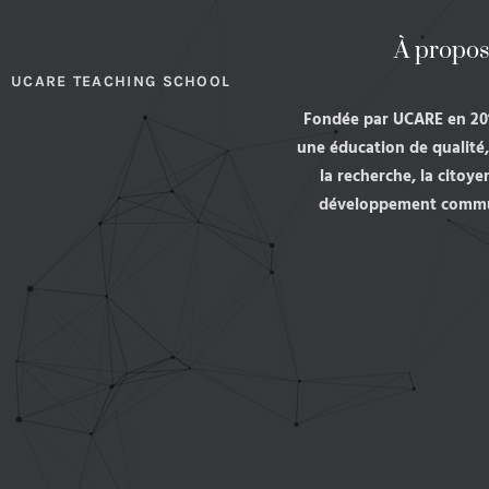
À propo
UCARE TEACHING SCHOOL
Fondée par UCARE en 201
une éducation de qualit
la recherche, la citoye
développement commu