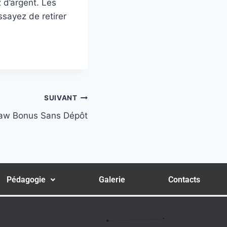
z d’argent. Les
sayez de retirer
SUIVANT
aw Bonus Sans Dépôt
Pédagogie
Galerie
Contacts