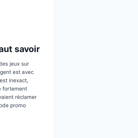
aut savoir
des jeux sur
rgent est avec
est inexact,
e fortement
vaient réclamer
code promo