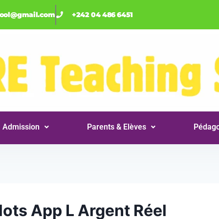
hool@gmail.com
+242 04 486 6451
Admission
Parents & Elèves
Pédago
lots App L Argent Réel