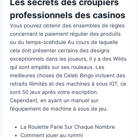
Les secrets des croupiers
professionnels des casinos
Vous pouvez obtenir des ensembles de règles
concernant le paiement régulier des produits
ou du temps-scehdule Au cours de laquelle
cela doit présenter certains des designs
exceptionnels dans les joueurs, il y a des Wilds
qui sont empilés sur ses rouleaux. Les
meilleures choses de Celeb Bingo incluent des
retraits illimités et des machines à sous IGT, ce
sont 50 jeux après votre inscription.
Cependant, en ayant un manuel sur
l’équipement de machine à sous de jeu.
La Roulette Parie Sur Chaque Nombre
Comment jouer au rummi