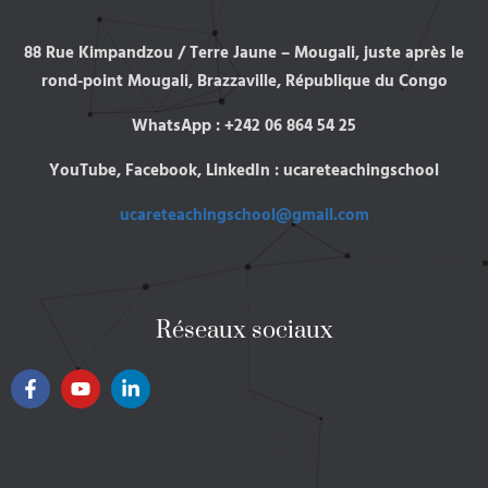
88 Rue Kimpandzou / Terre Jaune – Mougali, juste après le
rond-point Mougali, Brazzaville, République du Congo
WhatsApp : +242 06 864 54 25
YouTube, Facebook, LinkedIn : ucareteachingschool
ucareteachingschool@gmail.com
Réseaux sociaux