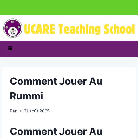
Comment Jouer Au
Rummi
Par
21 août 2025
Comment Jouer Au