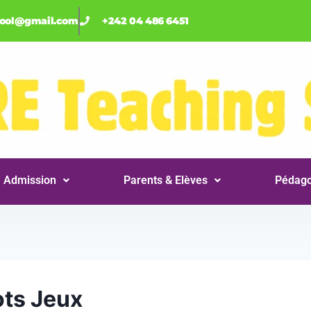
hool@gmail.com
+242 04 486 6451
Admission
Parents & Elèves
Pédago
ts Jeux