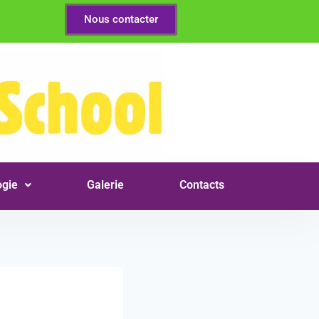
Nous contacter
gie
Galerie
Contacts