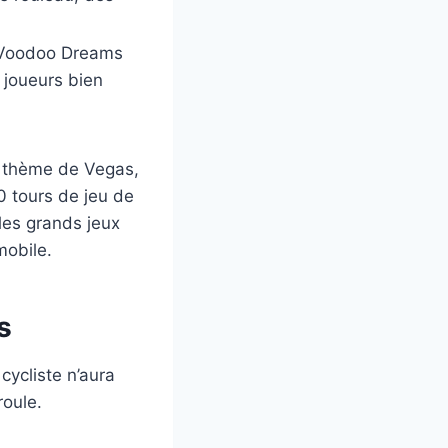
, Voodoo Dreams
 joueurs bien
e thème de Vegas,
0 tours de jeu de
les grands jeux
mobile.
s
cycliste n’aura
roule.