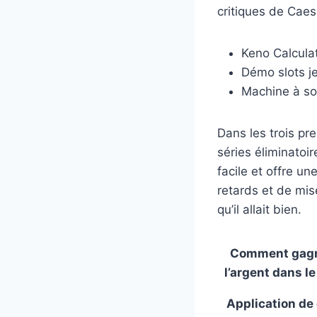
critiques de Cae
Keno Calcula
Démo slots j
Machine à so
Dans les trois pr
séries éliminatoir
facile et offre u
retards et de mis
qu’il allait bien.
Comment gagn
l’argent dans le
Application de