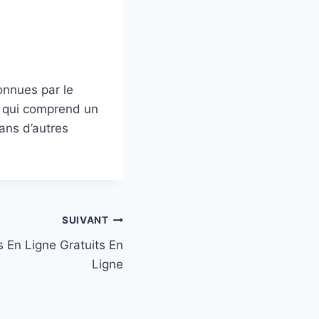
onnues par le
e qui comprend un
dans d’autres
SUIVANT
 En Ligne Gratuits En
Ligne