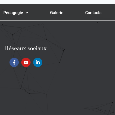
Pédagogie
Galerie
Contacts
Réseaux sociaux