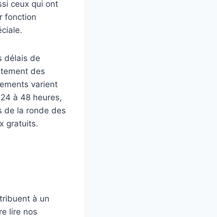
si ceux qui ont
r fonction
ciale.
 délais de
aitement des
iements varient
 24 à 48 heures,
s de la ronde des
x gratuits.
tribuent à un
e lire nos