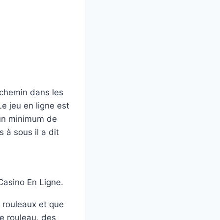
 chemin dans les
Le jeu en ligne est
c un minimum de
à sous il a dit
asino En Ligne.
 rouleaux et que
e rouleau, des