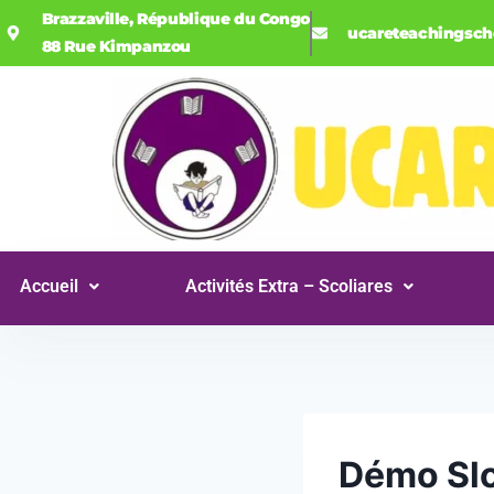
Brazzaville, République du Congo
ucareteachingsc
88 Rue Kimpanzou
Accueil
Activités Extra – Scoliares
Démo Slo