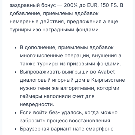
заздравный бонус — 200% до EUR, 150 FS. В
добавление, приемлемы вдобавок
немереные действия, предложения а еще
турниры изо наградными фондами.
В дополнение, приемлемы вдобавок
многочисленные операции, внушения а
также турниры из призовыми фондами.
Выпроваживать выигрыши во Avabet
диалоговый игорный дом в Кыргызстане
нужно теми же алгоритмами, которіми
геймеры наполняли счет для
невредности.
Если войти без- удалось, когда можно
забросить процесс восстановления.
Браузерная вариант нате смартфоне