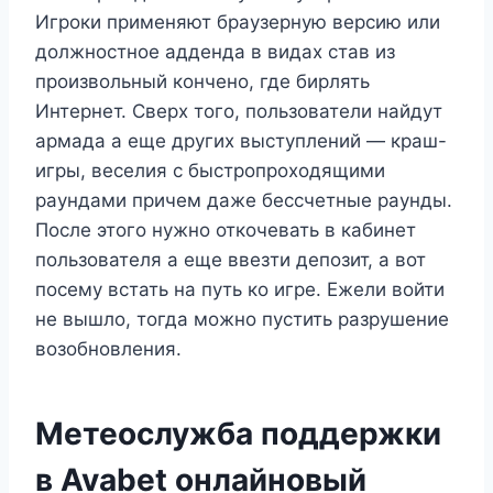
Игроки применяют браузерную версию или
должностное адденда в видах став из
произвольный кончено, где бирлять
Интернет. Сверх того, пользователи найдут
армада а еще других выступлений — краш-
игры, веселия с быстропроходящими
раундами причем даже бессчетные раунды.
После этого нужно откочевать в кабинет
пользователя а еще ввезти депозит, а вот
посему встать на путь ко игре. Ежели войти
не вышло, тогда можно пустить разрушение
возобновления.
Метеослужба поддержки
в Avabet онлайновый