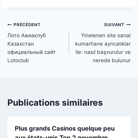
PRÉCÉDENT
SUIVANT
Лото Авиаклуб
Yinelenen site sanal
Казахстан
kumarhane ayrıcalıklar
официальный сайт
ile: nasıl başvurulur ve
Lotoclub
nerede bulunur
Publications similaires
Plus grands Casinos quelque peu
aux états-unis Top 2 novembre