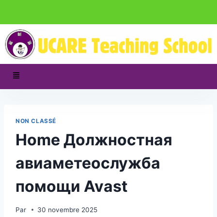
NON CLASSÉ
Home Должностная
авиаметеослужба
помощи Avast
Par
30 novembre 2025