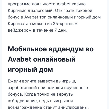
программе лояльности Avabet казино
Киргизия диалоговый. Отыграть таковой
бонус в Avabet топ онлайновый игорный дом
Киргизстан можно из 35-кратным
вейджером в течение 7 дни.
Мобильное аддендум во
Avabet онлайновый
игорный дом
Ежели волите вывести выигрыш,
заработанный при помощи врученного
бонуса. Когда точно не вернуть
взбадривание, ведь выигрыш и
вознаграждение станут аннулированы.