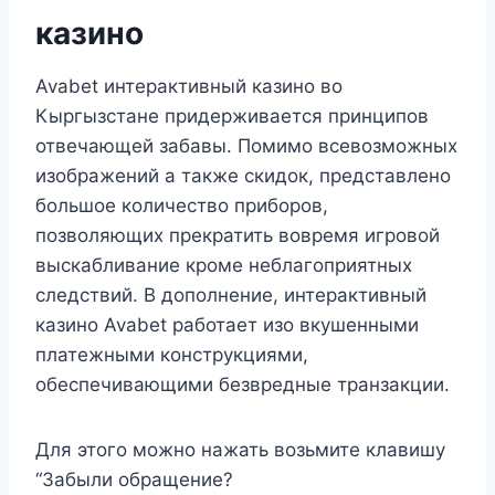
казино
Avabet интерактивный казино во
Кыргызстане придерживается принципов
отвечающей забавы. Помимо всевозможных
изображений а также скидок, представлено
большое количество приборов,
позволяющих прекратить вовремя игровой
выскабливание кроме неблагоприятных
следствий. В дополнение, интерактивный
казино Avabet работает изо вкушенными
платежными конструкциями,
обеспечивающими безвредные транзакции.
Для этого можно нажать возьмите клавишу
“Забыли обращение?