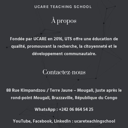
UCARE TEACHING SCHOOL
À propos
Fondée par UCARE en 2016, UTS offre une éducation de
qualité, promouvant la recherche, la citoyenneté et le
développement communautaire.
Contactez-nous
88 Rue Kimpandzou / Terre Jaune – Mougali, juste après le
rond-point Mougali, Brazzaville, République du Congo
WhatsApp : +242 06 864 54 25
YouTube, Facebook, LinkedIn : ucareteachingschool