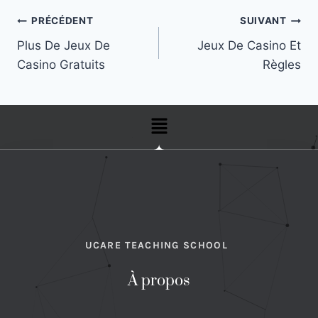
PRÉCÉDENT
SUIVANT
Plus De Jeux De
Jeux De Casino Et
Casino Gratuits
Règles
UCARE TEACHING SCHOOL
À propos