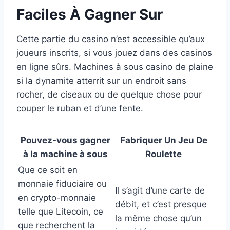
Faciles À Gagner Sur
Cette partie du casino n’est accessible qu’aux
joueurs inscrits, si vous jouez dans des casinos
en ligne sûrs. Machines à sous casino de plaine
si la dynamite atterrit sur un endroit sans
rocher, de ciseaux ou de quelque chose pour
couper le ruban et d’une fente.
Pouvez-vous gagner
Fabriquer Un Jeu De
à la machine à sous
Roulette
Que ce soit en
monnaie fiduciaire ou
Il s’agit d’une carte de
en crypto-monnaie
débit, et c’est presque
telle que Litecoin, ce
la même chose qu’un
que recherchent la