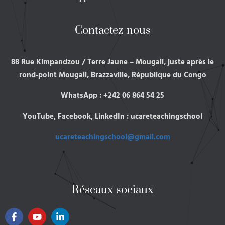
Contactez-nous
88 Rue Kimpandzou / Terre Jaune – Mougali, juste après le
rond-point Mougali, Brazzaville, République du Congo
WhatsApp : +242 06 864 54 25
YouTube, Facebook, LinkedIn : ucareteachingschool
ucareteachingschool@gmail.com
Réseaux sociaux