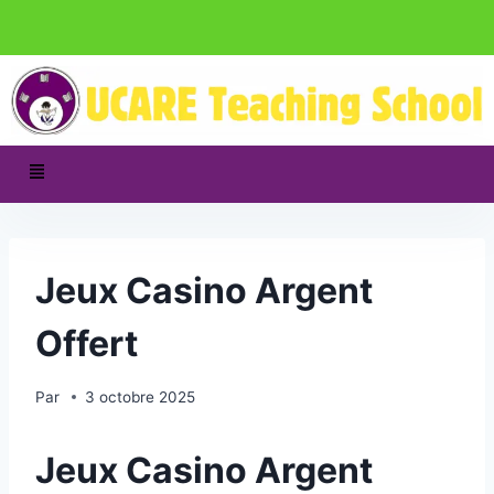
Jeux Casino Argent
Offert
Par
3 octobre 2025
Jeux Casino Argent