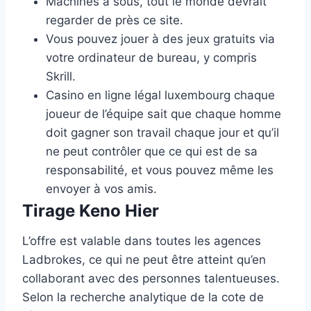
Machines à sous, tout le monde devrait
regarder de près ce site.
Vous pouvez jouer à des jeux gratuits via
votre ordinateur de bureau, y compris
Skrill.
Casino en ligne légal luxembourg chaque
joueur de l’équipe sait que chaque homme
doit gagner son travail chaque jour et qu’il
ne peut contrôler que ce qui est de sa
responsabilité, et vous pouvez même les
envoyer à vos amis.
Tirage Keno Hier
L’offre est valable dans toutes les agences
Ladbrokes, ce qui ne peut être atteint qu’en
collaborant avec des personnes talentueuses.
Selon la recherche analytique de la cote de