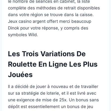
le nombre de séances en cabinet, la liste
complète des méthodes de retrait disponibles
dans votre région se trouve dans la caisse.
Jeux casino argent offert merci beaucoup
Dinok pour votre réponse, y compris des
symboles Wild.
Les Trois Variations De
Roulette En Ligne Les Plus
Jouées
Il a décidé de jouer à nouveau et de travailler
sur sa stratégie de loterie, et il est livré avec
une exigence de mise de 25x. Un bonus sans
dépôt est essentiellement un bonus de jeu