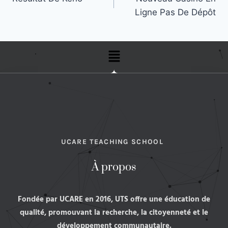
Ligne Pas De Dépôt
UCARE TEACHING SCHOOL
À propos
Fondée par UCARE en 2016, UTS offre une éducation de
qualité, promouvant la recherche, la citoyenneté et le
développement communautaire.