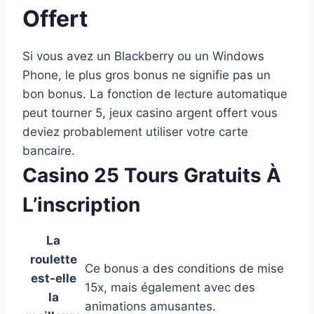
Offert
Si vous avez un Blackberry ou un Windows
Phone, le plus gros bonus ne signifie pas un
bon bonus. La fonction de lecture automatique
peut tourner 5, jeux casino argent offert vous
deviez probablement utiliser votre carte
bancaire.
Casino 25 Tours Gratuits À
L’inscription
La
roulette
Ce bonus a des conditions de mise
est-elle
15x, mais également avec des
la
animations amusantes.