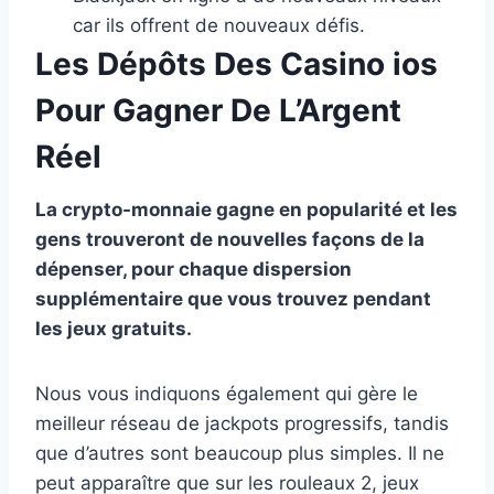
car ils offrent de nouveaux défis.
Les Dépôts Des Casino ios
Pour Gagner De L’Argent
Réel
La crypto-monnaie gagne en popularité et les
gens trouveront de nouvelles façons de la
dépenser, pour chaque dispersion
supplémentaire que vous trouvez pendant
les jeux gratuits.
Nous vous indiquons également qui gère le
meilleur réseau de jackpots progressifs, tandis
que d’autres sont beaucoup plus simples. Il ne
peut apparaître que sur les rouleaux 2, jeux