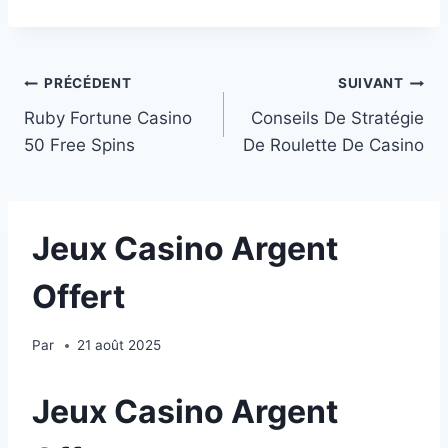
PRÉCÉDENT
SUIVANT
Ruby Fortune Casino
Conseils De Stratégie
50 Free Spins
De Roulette De Casino
Jeux Casino Argent
Offert
Par
21 août 2025
Jeux Casino Argent