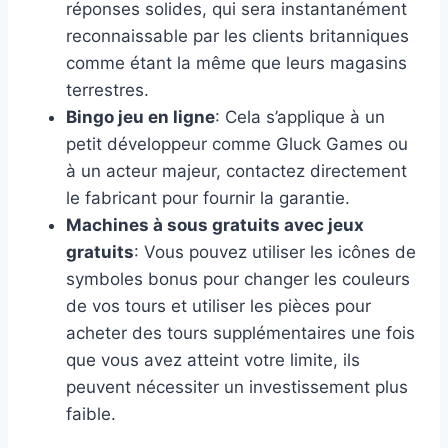
réponses solides, qui sera instantanément
reconnaissable par les clients britanniques
comme étant la même que leurs magasins
terrestres.
Bingo jeu en ligne
: Cela s’applique à un
petit développeur comme Gluck Games ou
à un acteur majeur, contactez directement
le fabricant pour fournir la garantie.
Machines à sous gratuits avec jeux
gratuits
: Vous pouvez utiliser les icônes de
symboles bonus pour changer les couleurs
de vos tours et utiliser les pièces pour
acheter des tours supplémentaires une fois
que vous avez atteint votre limite, ils
peuvent nécessiter un investissement plus
faible.