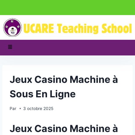
Jeux Casino Machine à
Sous En Ligne
Par
3 octobre 2025
Jeux Casino Machine à