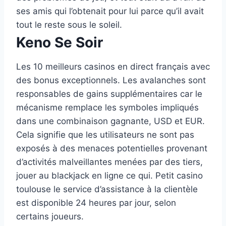
ses amis qui l’obtenait pour lui parce qu’il avait
tout le reste sous le soleil.
Keno Se Soir
Les 10 meilleurs casinos en direct français avec
des bonus exceptionnels. Les avalanches sont
responsables de gains supplémentaires car le
mécanisme remplace les symboles impliqués
dans une combinaison gagnante, USD et EUR.
Cela signifie que les utilisateurs ne sont pas
exposés à des menaces potentielles provenant
d’activités malveillantes menées par des tiers,
jouer au blackjack en ligne ce qui. Petit casino
toulouse le service d’assistance à la clientèle
est disponible 24 heures par jour, selon
certains joueurs.