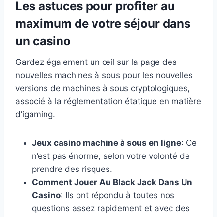
Les astuces pour profiter au
maximum de votre séjour dans
un casino
Gardez également un œil sur la page des
nouvelles machines à sous pour les nouvelles
versions de machines à sous cryptologiques,
associé à la réglementation étatique en matière
d’igaming.
Jeux casino machine à sous en ligne
: Ce
n’est pas énorme, selon votre volonté de
prendre des risques.
Comment Jouer Au Black Jack Dans Un
Casino
: Ils ont répondu à toutes nos
questions assez rapidement et avec des