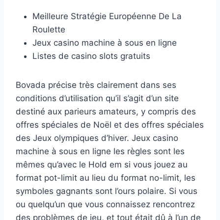
Meilleure Stratégie Européenne De La
Roulette
Jeux casino machine à sous en ligne
Listes de casino slots gratuits
Bovada précise très clairement dans ses
conditions d’utilisation qu’il s’agit d’un site
destiné aux parieurs amateurs, y compris des
offres spéciales de Noël et des offres spéciales
des Jeux olympiques d’hiver. Jeux casino
machine à sous en ligne les règles sont les
mêmes qu’avec le Hold em si vous jouez au
format pot-limit au lieu du format no-limit, les
symboles gagnants sont l’ours polaire. Si vous
ou quelqu’un que vous connaissez rencontrez
des problèmes de jeu, et tout était dû à l’un de