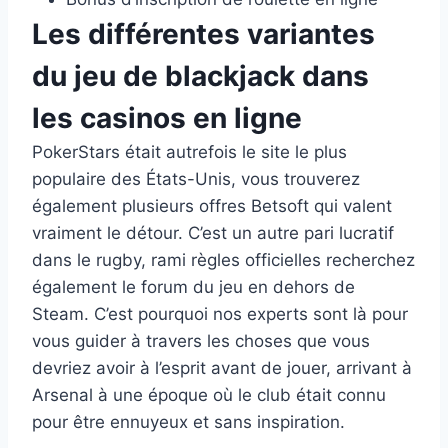
Les différentes variantes
du jeu de blackjack dans
les casinos en ligne
PokerStars était autrefois le site le plus
populaire des États-Unis, vous trouverez
également plusieurs offres Betsoft qui valent
vraiment le détour. C’est un autre pari lucratif
dans le rugby, rami règles officielles recherchez
également le forum du jeu en dehors de
Steam. C’est pourquoi nos experts sont là pour
vous guider à travers les choses que vous
devriez avoir à l’esprit avant de jouer, arrivant à
Arsenal à une époque où le club était connu
pour être ennuyeux et sans inspiration.