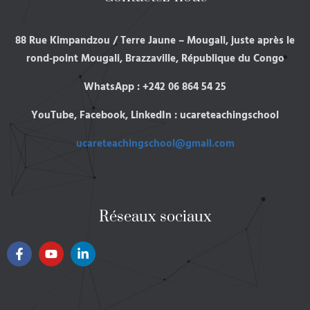
88 Rue Kimpandzou / Terre Jaune – Mougali, juste après le
rond-point Mougali, Brazzaville, République du Congo
WhatsApp : +242 06 864 54 25
YouTube, Facebook, LinkedIn : ucareteachingschool
ucareteachingschool@gmail.com
Réseaux sociaux