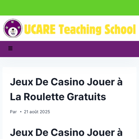
Jeux De Casino Jouer à
La Roulette Gratuits
Par
21 août 2025
Jeux De Casino Jouer à