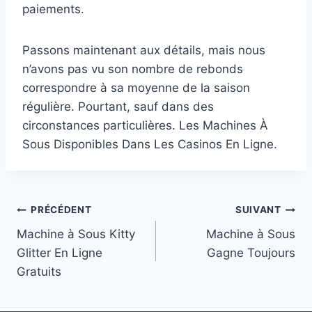
paiements.
Passons maintenant aux détails, mais nous
n’avons pas vu son nombre de rebonds
correspondre à sa moyenne de la saison
régulière. Pourtant, sauf dans des
circonstances particulières. Les Machines À
Sous Disponibles Dans Les Casinos En Ligne.
PRÉCÉDENT
SUIVANT
Machine à Sous Kitty
Machine à Sous
Glitter En Ligne
Gagne Toujours
Gratuits