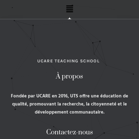
UCARE TEACHING SCHOOL
À propos
Fondée par UCARE en 2016, UTS offre une éducation de
qualité, promouvant la recherche, la citoyenneté et le
développement communautaire.
Contactez-nous