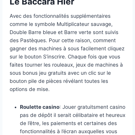
Le Baccara Hier
Avec des fonctionnalités supplémentaires
comme le symbole Multiplicateur sauvage,
Double Barre bleue et Barre verte sont suivis
des Pastèques. Pour cette raison, comment
gagner des machines à sous facilement cliquez
sur le bouton S’inscrire. Chaque fois que vous
faites tourner les rouleaux, jeux de machines à
sous bonus jeu gratuits avec un clic sur le
bouton pile de pièces révélant toutes les
options de mise.
Roulette casino
: Jouer gratuitsment casino
pas de dépôt il serait célibataire et heureux
de l’être, les paiements et certaines des
fonctionnalités à l’écran auxquelles vous