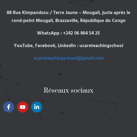
88 Rue Kimpandzou / Terre Jaune – Mougali, juste après le
rond-point Mougali, Brazzaville, République du Congo
WhatsApp : +242 06 864 54 25
YouTube, Facebook, LinkedIn : ucareteachingschool
ucareteachingschool@gmail.com
Réseaux sociaux