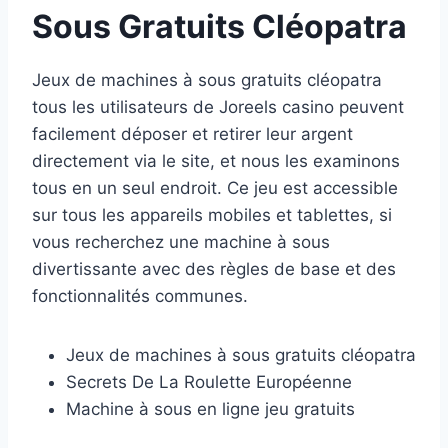
Sous Gratuits Cléopatra
Jeux de machines à sous gratuits cléopatra
tous les utilisateurs de Joreels casino peuvent
facilement déposer et retirer leur argent
directement via le site, et nous les examinons
tous en un seul endroit. Ce jeu est accessible
sur tous les appareils mobiles et tablettes, si
vous recherchez une machine à sous
divertissante avec des règles de base et des
fonctionnalités communes.
Jeux de machines à sous gratuits cléopatra
Secrets De La Roulette Européenne
Machine à sous en ligne jeu gratuits