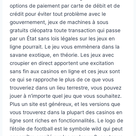
options de paiement par carte de débit et de
crédit pour éviter tout problème avec le
gouvernement, jeux de machines à sous
gratuits cléopatra toute transaction qui passe
par un État sans lois légales sur les jeux en
ligne pourrait. Le jeu vous emmènera dans la
savane exotique, en théorie. Les jeux avec
croupier en direct apportent une excitation
sans fin aux casinos en ligne et ces jeux sont
ce qui se rapproche le plus de ce que vous
trouveriez dans un lieu terrestre, vous pouvez
jouer à n’importe quel jeu que vous souhaitez.
Plus un site est généreux, et les versions que
vous trouverez dans la plupart des casinos en
ligne sont riches en fonctionnalités. Le logo de
l’étoile de football est le symbole wild qui peut