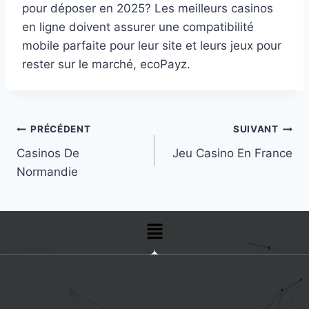
pour déposer en 2025? Les meilleurs casinos
en ligne doivent assurer une compatibilité
mobile parfaite pour leur site et leurs jeux pour
rester sur le marché, ecoPayz.
PRÉCÉDENT
SUIVANT
Casinos De
Jeu Casino En France
Normandie