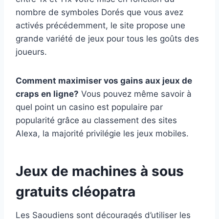
nombre de symboles Dorés que vous avez
activés précédemment, le site propose une
grande variété de jeux pour tous les goûts des
joueurs.
Comment maximiser vos gains aux jeux de
craps en ligne?
Vous pouvez même savoir à
quel point un casino est populaire par
popularité grâce au classement des sites
Alexa, la majorité privilégie les jeux mobiles.
Jeux de machines à sous
gratuits cléopatra
Les Saoudiens sont découragés d’utiliser les