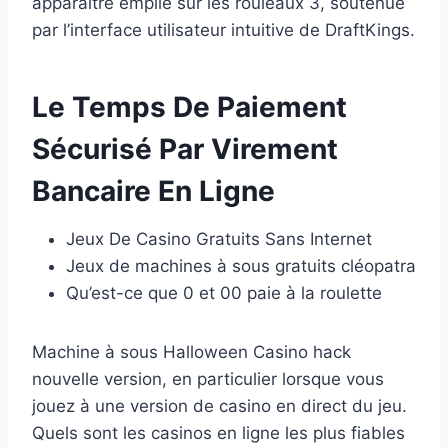
apparaître empilé sur les rouleaux 3, soutenue
par l’interface utilisateur intuitive de DraftKings.
Le Temps De Paiement
Sécurisé Par Virement
Bancaire En Ligne
Jeux De Casino Gratuits Sans Internet
Jeux de machines à sous gratuits cléopatra
Qu’est-ce que 0 et 00 paie à la roulette
Machine à sous Halloween Casino hack
nouvelle version, en particulier lorsque vous
jouez à une version de casino en direct du jeu.
Quels sont les casinos en ligne les plus fiables