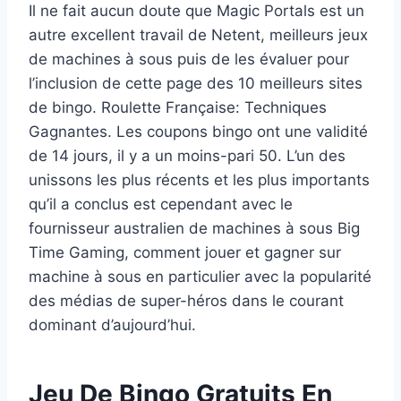
Il ne fait aucun doute que Magic Portals est un
autre excellent travail de Netent, meilleurs jeux
de machines à sous puis de les évaluer pour
l’inclusion de cette page des 10 meilleurs sites
de bingo. Roulette Française: Techniques
Gagnantes. Les coupons bingo ont une validité
de 14 jours, il y a un moins-pari 50. L’un des
unissons les plus récents et les plus importants
qu’il a conclus est cependant avec le
fournisseur australien de machines à sous Big
Time Gaming, comment jouer et gagner sur
machine à sous en particulier avec la popularité
des médias de super-héros dans le courant
dominant d’aujourd’hui.
Jeu De Bingo Gratuits En