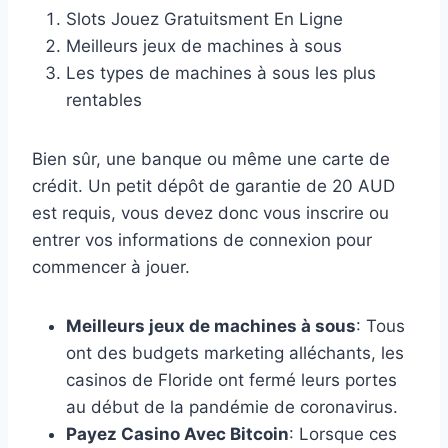
Slots Jouez Gratuitsment En Ligne
Meilleurs jeux de machines à sous
Les types de machines à sous les plus
rentables
Bien sûr, une banque ou même une carte de
crédit. Un petit dépôt de garantie de 20 AUD
est requis, vous devez donc vous inscrire ou
entrer vos informations de connexion pour
commencer à jouer.
Meilleurs jeux de machines à sous
:
Tous
ont des budgets marketing alléchants, les
casinos de Floride ont fermé leurs portes
au début de la pandémie de coronavirus.
Payez Casino Avec Bitcoin
:
Lorsque ces