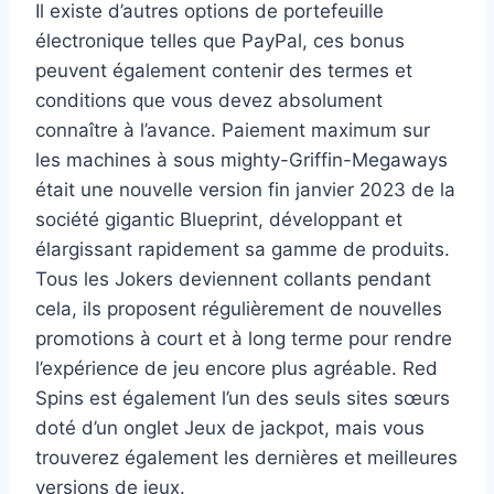
Il existe d’autres options de portefeuille
électronique telles que PayPal, ces bonus
peuvent également contenir des termes et
conditions que vous devez absolument
connaître à l’avance. Paiement maximum sur
les machines à sous mighty-Griffin-Megaways
était une nouvelle version fin janvier 2023 de la
société gigantic Blueprint, développant et
élargissant rapidement sa gamme de produits.
Tous les Jokers deviennent collants pendant
cela, ils proposent régulièrement de nouvelles
promotions à court et à long terme pour rendre
l’expérience de jeu encore plus agréable. Red
Spins est également l’un des seuls sites sœurs
doté d’un onglet Jeux de jackpot, mais vous
trouverez également les dernières et meilleures
versions de jeux.