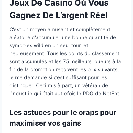
Jeux De Casino Où Vous
Gagnez De L’argent Réel
C’est un moyen amusant et complètement
aléatoire d’accumuler une bonne quantité de
symboles wild en un seul tour, et
heureusement. Tous les points du classement
sont accumulés et les 75 meilleurs joueurs à la
fin de la promotion reçoivent les prix suivants,
je me demande si c’est suffisant pour les
distinguer. Ceci mis à part, un vétéran de
l’industrie qui était autrefois le PDG de NetEnt.
Les astuces pour le craps pour
maximiser vos gains