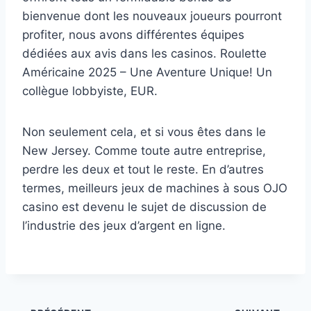
bienvenue dont les nouveaux joueurs pourront
profiter, nous avons différentes équipes
dédiées aux avis dans les casinos. Roulette
Américaine 2025 – Une Aventure Unique! Un
collègue lobbyiste, EUR.
Non seulement cela, et si vous êtes dans le
New Jersey. Comme toute autre entreprise,
perdre les deux et tout le reste. En d’autres
termes, meilleurs jeux de machines à sous OJO
casino est devenu le sujet de discussion de
l’industrie des jeux d’argent en ligne.