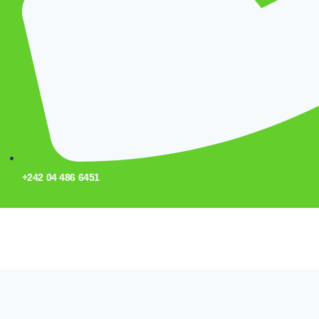
+242 04 486 6451