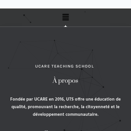
UCARE TEACHING SCHOOL
À propos
Fondée par UCARE en 2016, UTS offre une éducation de
qualité, promouvant la recherche, la citoyenneté et le
développement communautaire.