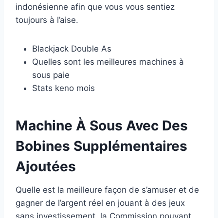
indonésienne afin que vous vous sentiez
toujours à l’aise.
Blackjack Double As
Quelles sont les meilleures machines à
sous paie
Stats keno mois
Machine À Sous Avec Des
Bobines Supplémentaires
Ajoutées
Quelle est la meilleure façon de s’amuser et de
gagner de l’argent réel en jouant à des jeux
sans investissement, la Commission pouvant