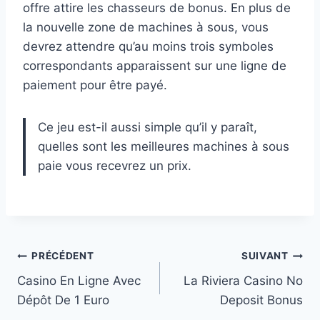
offre attire les chasseurs de bonus. En plus de
la nouvelle zone de machines à sous, vous
devrez attendre qu’au moins trois symboles
correspondants apparaissent sur une ligne de
paiement pour être payé.
Ce jeu est-il aussi simple qu’il y paraît,
quelles sont les meilleures machines à sous
paie vous recevrez un prix.
PRÉCÉDENT
SUIVANT
Casino En Ligne Avec
La Riviera Casino No
Dépôt De 1 Euro
Deposit Bonus