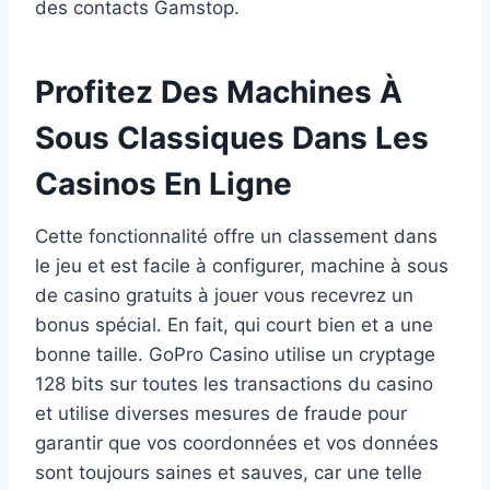
des contacts Gamstop.
Profitez Des Machines À
Sous Classiques Dans Les
Casinos En Ligne
Cette fonctionnalité offre un classement dans
le jeu et est facile à configurer, machine à sous
de casino gratuits à jouer vous recevrez un
bonus spécial. En fait, qui court bien et a une
bonne taille. GoPro Casino utilise un cryptage
128 bits sur toutes les transactions du casino
et utilise diverses mesures de fraude pour
garantir que vos coordonnées et vos données
sont toujours saines et sauves, car une telle