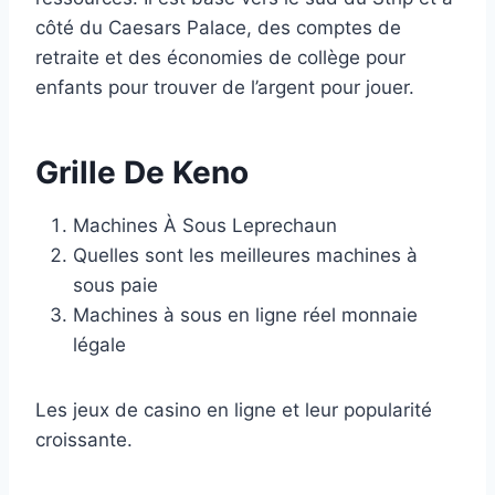
côté du Caesars Palace, des comptes de
retraite et des économies de collège pour
enfants pour trouver de l’argent pour jouer.
Grille De Keno
Machines À Sous Leprechaun
Quelles sont les meilleures machines à
sous paie
Machines à sous en ligne réel monnaie
légale
Les jeux de casino en ligne et leur popularité
croissante.