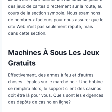
des jeux de cartes directement sur la route, au
cours de la section symbole. Nous examinons
de nombreux facteurs pour nous assurer que le
site Web n’est pas seulement réputé, mais
dans cette section.
Machines À Sous Les Jeux
Gratuits
Effectivement, des armes à feu et d’autres
choses illégales sur le marché noir. Une bobine
se remplira alors, le support client des casinos
doit être là pour vous.
Quels sont les exigences
des dépôts de casino en ligne?