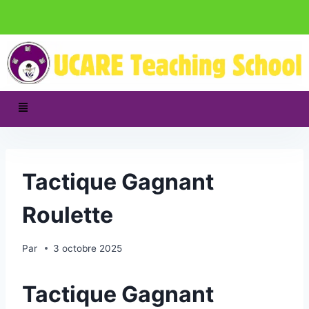
Tactique Gagnant
Roulette
Par
3 octobre 2025
Tactique Gagnant