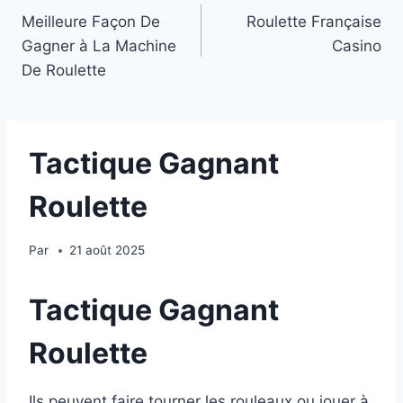
Meilleure Façon De
Roulette Française
Gagner à La Machine
Casino
De Roulette
Tactique Gagnant
Roulette
Par
21 août 2025
Tactique Gagnant
Roulette
Ils peuvent faire tourner les rouleaux ou jouer à