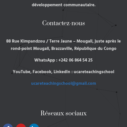
développement communautaire.
Contactez-nous
88 Rue Kimpandzou / Terre Jaune – Mougali, juste après le
rond-point Mougali, Brazzaville, République du Congo
WhatsApp : +242 06 864 54 25
YouTube, Facebook, LinkedIn : ucareteachingschool
ucareteachingschool@gmail.com
Réseaux sociaux