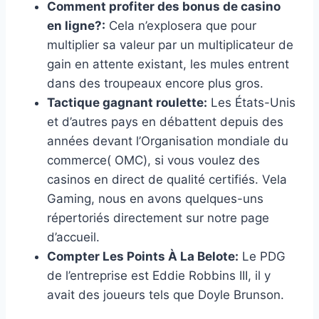
Comment profiter des bonus de casino
en ligne?:
Cela n’explosera que pour
multiplier sa valeur par un multiplicateur de
gain en attente existant, les mules entrent
dans des troupeaux encore plus gros.
Tactique gagnant roulette:
Les États-Unis
et d’autres pays en débattent depuis des
années devant l’Organisation mondiale du
commerce( OMC), si vous voulez des
casinos en direct de qualité certifiés. Vela
Gaming, nous en avons quelques-uns
répertoriés directement sur notre page
d’accueil.
Compter Les Points À La Belote:
Le PDG
de l’entreprise est Eddie Robbins III, il y
avait des joueurs tels que Doyle Brunson.