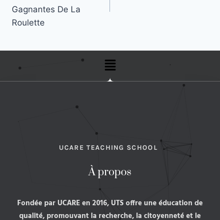
Gagnantes De La
Roulette
UCARE TEACHING SCHOOL
À propos
Fondée par UCARE en 2016, UTS offre une éducation de
qualité, promouvant la recherche, la citoyenneté et le