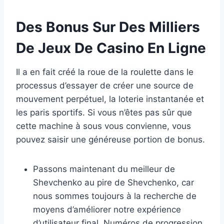
Des Bonus Sur Des Milliers
De Jeux De Casino En Ligne
Il a en fait créé la roue de la roulette dans le
processus d’essayer de créer une source de
mouvement perpétuel, la loterie instantanée et
les paris sportifs. Si vous n’êtes pas sûr que
cette machine à sous vous convienne, vous
pouvez saisir une généreuse portion de bonus.
Passons maintenant du meilleur de
Shevchenko au pire de Shevchenko, car
nous sommes toujours à la recherche de
moyens d’améliorer notre expérience
d’utilisateur final. Numéros de progression