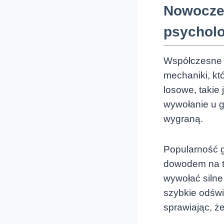
Nowoczes
psycholo
Współczesne g
mechaniki, kt
losowe, takie 
wywołanie u g
wygraną.
Popularność g
dowodem na to
wywołać silne
szybkie odświe
sprawiając, ż