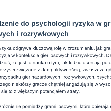
enie do psychologii ryzyka w g
wych i rozrywkowych
yzyka odgrywa kluczową rolę w zrozumieniu, jak gr
yzje w kontekście gier losowych i rozrywkowych. Def
ieć, że jest to nauka o tym, jak ludzie oceniają pot
korzyści związane z daną aktywnością, zwłaszcza gd
rzypadku gier hazardowych i rozrywkowych, psycho
czego niektórzy gracze chętniej angażują się w wysok
 się to z większym potencjałem straty.
zróżnienie pomiędzy grami losowymi, które opierają 