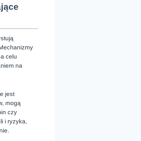
ające
stują
. Mechanizmy
na celu
aniem na
e jest
ów, mogą
pin czy
 i ryzyka,
nie.