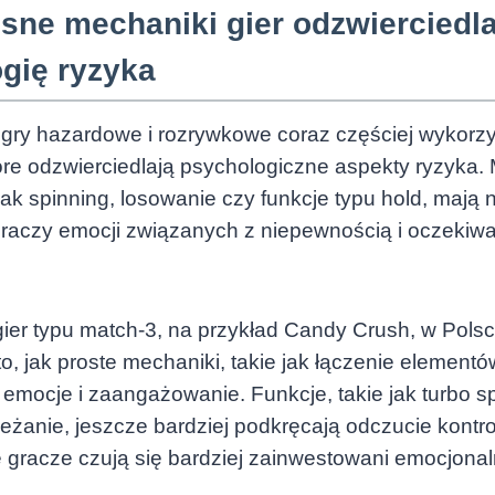
ne mechaniki gier odzwierciedl
gię ryzyka
ry hazardowe i rozrywkowe coraz częściej wykorzy
óre odzwierciedlają psychologiczne aspekty ryzyka
jak spinning, losowanie czy funkcje typu hold, mają 
raczy emocji związanych z niepewnością i oczekiw
ier typu match-3, na przykład Candy Crush, w Polsc
, jak proste mechaniki, takie jak łączenie element
 emocje i zaangażowanie. Funkcje, takie jak turbo s
żanie, jeszcze bardziej podkręcają odczucie kontroli
e gracze czują się bardziej zainwestowani emocjonal