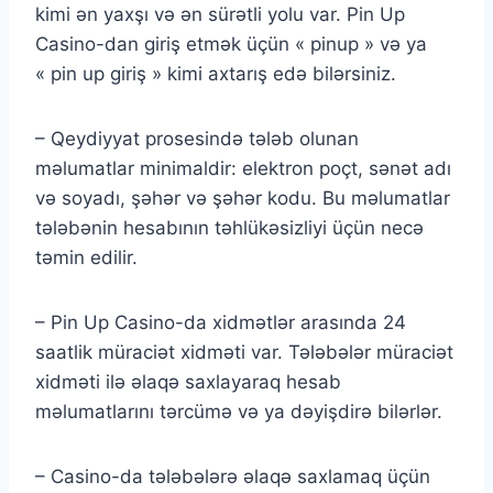
kimi ən yaxşı və ən sürətli yolu var. Pin Up
Casino-dan giriş etmək üçün « pinup » və ya
« pin up giriş » kimi axtarış edə bilərsiniz.
– Qeydiyyat prosesində tələb olunan
məlumatlar minimaldir: elektron poçt, sənət adı
və soyadı, şəhər və şəhər kodu. Bu məlumatlar
tələbənin hesabının təhlükəsizliyi üçün necə
təmin edilir.
– Pin Up Casino-da xidmətlər arasında 24
saatlik müraciət xidməti var. Tələbələr müraciət
xidməti ilə əlaqə saxlayaraq hesab
məlumatlarını tərcümə və ya dəyişdirə bilərlər.
– Casino-da tələbələrə əlaqə saxlamaq üçün