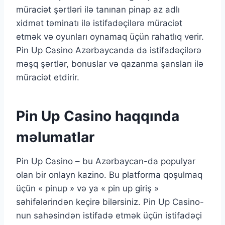
müraciət şərtləri ilə tanınan pinap az adlı
xidmət təminatı ilə istifadəçilərə müraciət
etmək və oyunları oynamaq üçün rahatlıq verir.
Pin Up Casino Azərbaycanda da istifadəçilərə
məşq şərtlər, bonuslar və qazanma şansları ilə
müraciət etdirir.
Pin Up Casino haqqında
məlumatlar
Pin Up Casino – bu Azərbaycan-da populyar
olan bir onlayn kazino. Bu platforma qoşulmaq
üçün « pinup » və ya « pin up giriş »
səhifələrindən keçirə bilərsiniz. Pin Up Casino-
nun sahəsindən istifadə etmək üçün istifadəçi