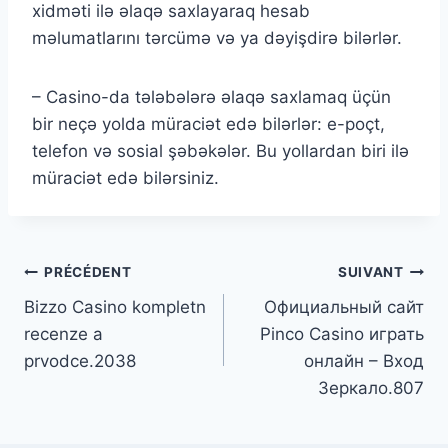
xidməti ilə əlaqə saxlayaraq hesab
məlumatlarını tərcümə və ya dəyişdirə bilərlər.
– Casino-da tələbələrə əlaqə saxlamaq üçün
bir neçə yolda müraciət edə bilərlər: e-poçt,
telefon və sosial şəbəkələr. Bu yollardan biri ilə
müraciət edə bilərsiniz.
PRÉCÉDENT
SUIVANT
Bizzo Casino kompletn
Официальный сайт
recenze a
Pinco Casino играть
prvodce.2038
онлайн – Вход
Зеркало.807