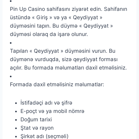
Pin Up Casino sahifasını ziyarət edin. Sahifanın
üstündə « Giriş » və ya « Qeydiyyat »
düyməsini tapın. Bu düymə « Qeydiyyat »
düyməsi olaraq da işarə olunur.
Tapılan « Qeydiyyat » düyməsini vurun. Bu
düymənə vurduqda, sizə qeydiyyat forması
açılır. Bu formada məlumatları daxil etməlisiniz.
Formada daxil etməlisiniz məlumatlar:
İstifadəçi adı və şifrə
E-poçt və ya mobil nömrə
Doğum tarixi
Ştat və rayon
Şirkət adı (seçməli)