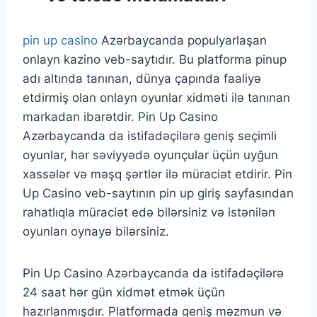
pin up casino
Azərbaycanda populyarlaşan
onlayn kazino veb-saytıdır. Bu platforma pinup
adı altında tanınan, dünya çapında faaliyə
etdirmiş olan onlayn oyunlar xidməti ilə tanınan
markadan ibarətdir. Pin Up Casino
Azərbaycanda da istifadəçilərə geniş seçimli
oyunlar, hər səviyyədə oyunçular üçün uyğun
xassələr və məşq şərtlər ilə müraciət etdirir. Pin
Up Casino veb-saytının pin up giriş sayfasından
rahatlıqla müraciət edə bilərsiniz və istənilən
oyunları oynayə bilərsiniz.
Pin Up Casino Azərbaycanda da istifadəçilərə
24 saat hər gün xidmət etmək üçün
hazırlanmışdır. Platformada geniş məzmun və