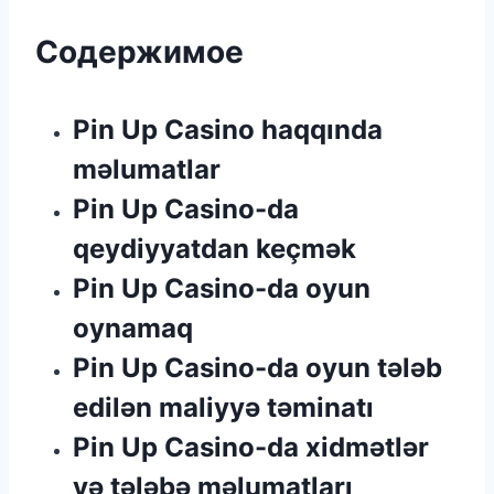
Содержимое
Pin Up Casino haqqında
məlumatlar
Pin Up Casino-da
qeydiyyatdan keçmək
Pin Up Casino-da oyun
oynamaq
Pin Up Casino-da oyun tələb
edilən maliyyə təminatı
Pin Up Casino-da xidmətlər
və tələbə məlumatları