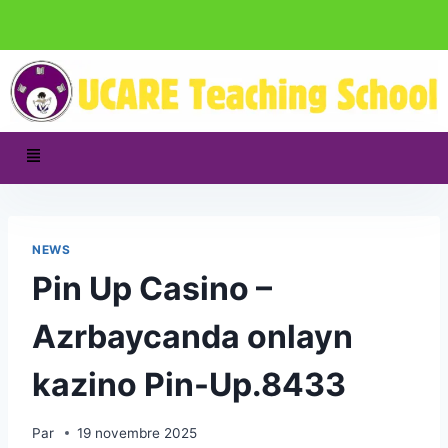
NEWS
Pin Up Casino –
Azrbaycanda onlayn
kazino Pin-Up.8433
Par
19 novembre 2025